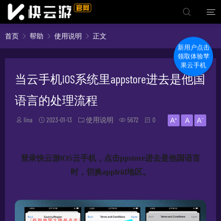
首页
帮助
使用说明
正文
新用户点击
领取体验苹
果云手机
当云手机iOS系统里appstore进去是他国
语言的处理流程
lina
2023-01-13
使用说明
5672
0
A⁺
A
A⁻
登录快云游iOS云手机，点击ppstore进去是他国语言
时，切换appleid地区。