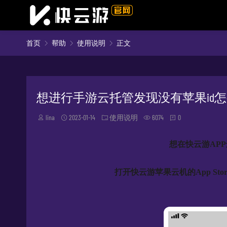
首页
帮助
使用说明
正文
想进行手游云托管发现没有苹果id
lina
2023-01-14
使用说明
6074
0
想在快云游APP
打开
快云游苹果云机的
App 