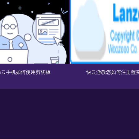
快云游教您如何注册蓝奏云