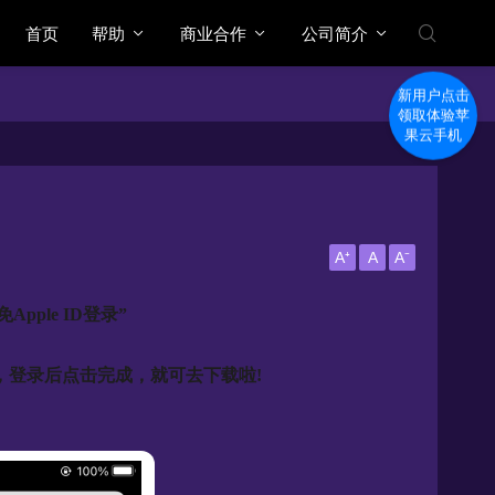
首页
帮助
商业合作
公司简介
新用户点击
领取体验苹
果云手机
A⁺
A
A⁻
ple ID登录”
录，登录后点击完成，就可去下载啦!