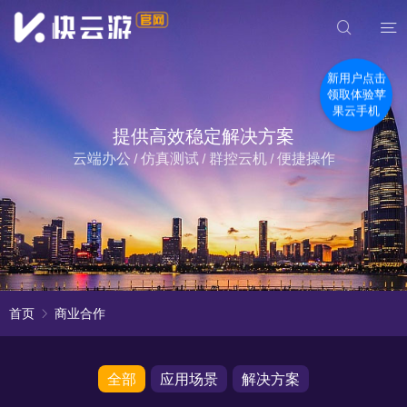
新用户点击
领取体验苹
果云手机
提供高效稳定解决方案
云端办公 / 仿真测试 / 群控云机 / 便捷操作
首页
商业合作
全部
应用场景
解决方案