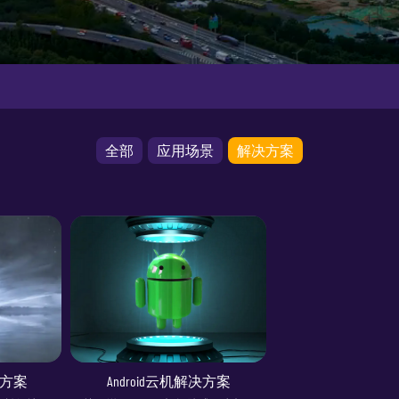
全部
应用场景
解决方案
方案
Android云机解决方案