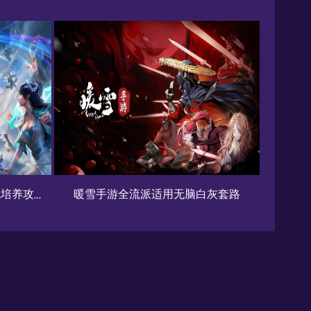
无脑白灰套路
《剑网3无界》萌新职业指南