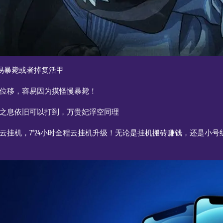
容易暴毙或者掉复活甲
位移，容易因为摸怪慢暴毙！
之息依旧可以打到，万贵妃浮空同理
云挂机，7*24小时全程云挂机升级！无论是挂机搬砖赚钱，还是小