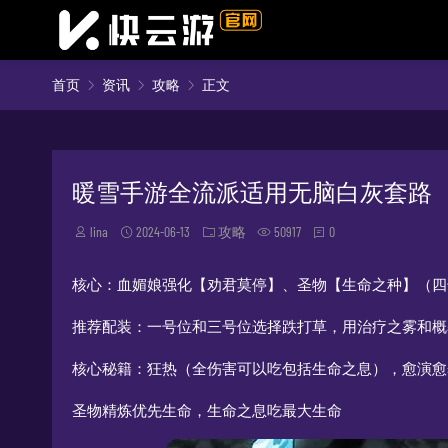
首页
资讯
攻略
正文
暖雪手游全流派适用无脑白灰套路
lina
2024-06-13
攻略
50917
0
核心：血媚娘强化【劝君莫停】、圣物【生命之种】（四
推荐配装：一号位和三号位选择跌打草，用治疗之雾和概
核心秘籍：狂热（全伤害可以吃包括生命之息），愈演愈
圣物精炼优先生命，生命之息吃最大生命