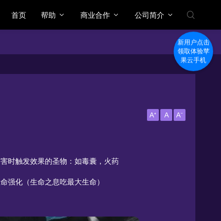
首页
帮助
商业合作
公司简介
新用户点击
领取体验苹
果云手机
A⁺
A
A⁻
伤害时触发效果的圣物：如毒囊，火药
生命强化（生命之息吃最大生命）