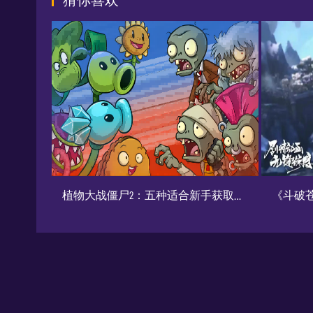
植物大战僵尸2：五种适合新手获取的植物推荐
《斗破苍穹：巅峰对决》角色培养及异火攻略