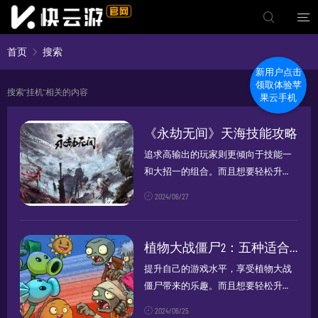
首页
搜索
新用户点击
领取体验苹
搜索"挂机"相关的内容
果云手机
《永劫无间》天海技能攻略
追求高输出的玩家则更倾向于技能一
和大招一的组合。而且想要轻松升
级，一定得搭配快云游苹果云手机，
2024/06/27
一键云
挂机
，7*24小时全程云
挂机
升
级！无论是
挂机
搬砖赚钱，还是小号
组队，肝游戏都更加的便捷高效，一
植物大战僵尸2：五种适合新手获取的植物推荐
个人也...
提升自己的游戏水平，享受植物大战
僵尸带来的乐趣。而且想要轻松升
级，一定得搭配快云游苹果云手机，
2024/06/25