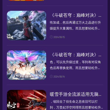
一键云
挂机
，7*24小时全程云
挂机
升
级！无论是
挂机
搬砖赚钱，还是小号
组队，肝游戏都更加的便捷高效，一
《斗破苍穹：巅峰对决》角色培养及异火攻略
个人也...
性加成，然后再通过万火之晶进行升
级提升大量属性。而且想要轻松升
级，一定得搭配快云游苹果云手机，
2024/06/15
一键云
挂机
，7*24小时全程云
挂机
升
级！无论是
挂机
搬砖赚钱，还是小号
组队，肝游戏都更加的便捷高效，一
《斗破苍穹：巅峰对决》角色培养攻略
个人也...
色，可以先升级过渡，等到有对应角
色后再替换使用。而且想要轻松升
级，一定得搭配快云游苹果云手机，
2024/06/14
一键云
挂机
，7*24小时全程云
挂机
升
级！无论是
挂机
搬砖赚钱，还是小号
组队，肝游戏都更加的便捷高效，一
暖雪手游全流派适用无脑白灰套路
个人也...
，缩回去了但生命之息依旧可以打
到，万贵妃浮空同理而且想要轻松升