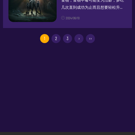
食物，食物中毒可能变为洁癖，多吃
几次直到成功为止而且想要轻松升
级，一定得搭配快云游苹果云手机，
2024/06/10
一键云
挂机
，7*24小时全程云
挂机
升
级！无论是
挂机
搬砖赚钱，还是小号
组队，肝游戏都更加的便捷高效，一
1
2
3
›
››
个人也...