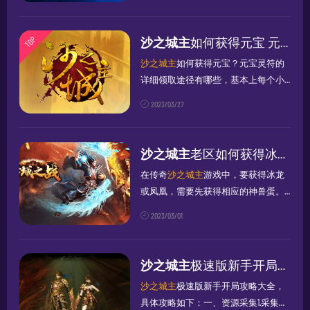
《传奇
沙之城主
》等等。使用快云游
苹果云手机，玩家可以随时随地愉快
地玩挂机，而无需担心游戏的稳定性
TOP
沙之城主
如何获得元宝 元宝灵符的详细获得途径
和流畅度，...
沙之城主
如何获得元宝？元宝灵符的
详细领取途径有哪些，基本上每个小
伙伴都有需要，都能直接免费得到，
2023/03/27
接下来大家一起来看一下~
沙之城主
如
何获得元宝1：游戏内交易系统发达，
每个人打黄金打稀有材料，...
沙之城主
老区如何获得冰龙或者凤凰
在传奇
沙之城主
游戏中，要获得冰龙
或凤凰，需要先获得相应的神兽蛋。
神兽蛋可以通过击败特定的怪物掉
2023/03/01
落，或者在游戏商城购买获得。在获
得神兽蛋之后，需要进行孵化，然后
才能得到冰龙或凤凰。也可以通过玩
沙之城主
极速版新手开局攻略大全
家之间的交...
沙之城主
极速版新手开局攻略大全，
具体攻略如下：一、资源采集1.采集资