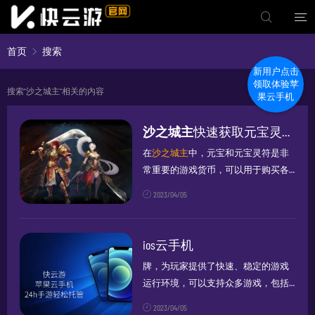
首页
搜索
新用户点击
领取体验苹
搜索"沙之城主"相关的内容
果云手机
沙之城主
快速获取元宝灵符攻略
在
沙之城主
中，元宝和元宝灵符是非
常重要的游戏货币，可以用于购买各
种道具和装备。以下是一些获得元宝
2023/04/05
和元宝灵符的详细途径，希望对小伙
伴们有用： 1. 日常任务：每天完成日
常...
ios云手机
牌，为玩家提供了快速、稳定的游戏
运行环境，可以支持众多游戏，包括
《新剑侠情缘》、《永恒屠龙》、
2023/04/05