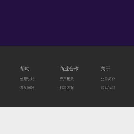
帮助
商业合作
关于
使用说明
应用场景
公司简介
常见问题
解决方案
联系我们
Copyright ©
快云游
Powered By
Z-BlogPHP
粤ICP备2021085719号-1
版本号：1.0.0 