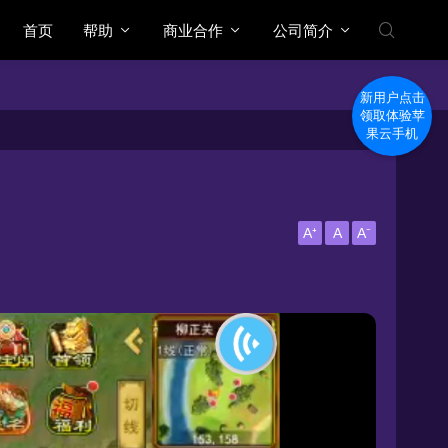
首页
帮助
商业合作
公司简介
新用户点击
领取体验苹
果云手机
A⁺
A
A⁻
。