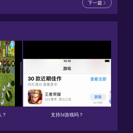
下一篇
队？
支持3d游戏吗？
9