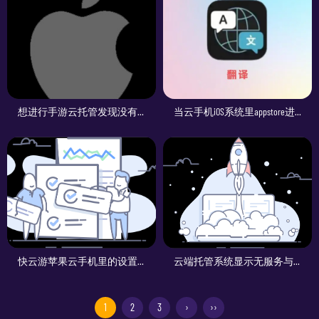
想进行手游云托管发现没有苹果id怎么办
当云手机iOS系统里appstore进去是他国语言的处理流程
快云游苹果云手机里的设置打不开
云端托管系统显示无服务与飞行模式
1
2
3
›
››